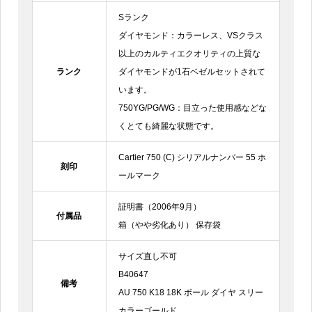
Sランク
ダイヤモンド：カラーレス、VSクラス
以上のカルティエクオリティの上質な
ランク
ダイヤモンドが1石ベゼルセットされて
います。
750YG/PG/WG：目立った使用感などな
くとても綺麗な状態です。
Cartier 750 (C) シリアルナンバー 55 ホ
刻印
ールマーク
証明書（2006年9月）
付属品
箱（やや劣化あり） 保存袋
サイズ直し不可
B40647
備考
AU 750 K18 18K ボール ダイヤ スリー
カラーゴールド