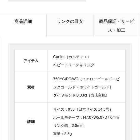
メールアドレス
必須
商品詳細
ランクの目安
商品保証・サービ
ス・加工
電話番号
Cartier（カルティエ）
お問合せ内容
必須
アイテム
ベビートリニティリング
750YG/PG/WG（イエローゴールド・ピ
素材
ンクゴールド・ホワイトゴールド）
ダイヤモンド 0.03ct（当店主観）
サイズ：#55（日本サイズ 14.5号）
ボールモチーフ：H7.0×W5.0×D7.0mm
詳細
リング幅：2.8mm
重量：5.8g