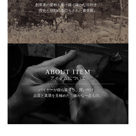
創業者の愛称を受け継ぐ確かな目利き。
歴史と信頼に裏打ちされた審美眼。
ABOUT ITEM
アイテムについて
バイヤーが自ら厳選し、買い付け。
品質と真贋を見極めた、確かな一点もの。