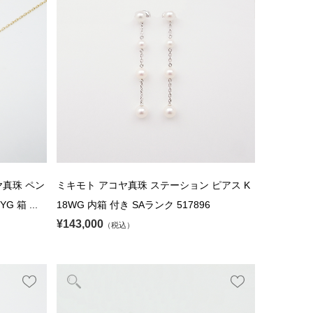
ヤ真珠 ペン
ミキモト アコヤ真珠 ステーション ピアス K
G 箱 ...
18WG 内箱 付き SAランク 517896
¥143,000
（税込）