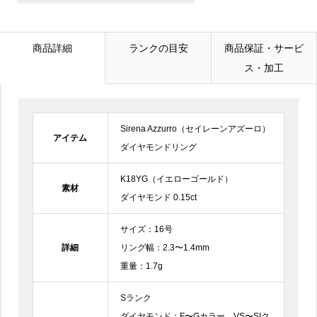
メールアドレス
必須
商品詳細
ランクの目安
商品保証・サービ
ス・加工
電話番号
Sirena Azzurro（セイレーンアズーロ）
お問合せ内容
必須
アイテム
ダイヤモンドリング
K18YG（イエローゴールド）
素材
ダイヤモンド 0.15ct
サイズ：16号
詳細
リング幅：2.3〜1.4mm
重量：1.7g
Sランク
ダイヤモンド：F〜Gカラー、VS〜SIク