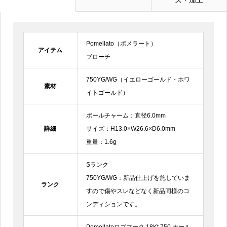
ス・加工
電話番号
Pomellato（ポメラート）
お問合せ内容
必須
アイテム
ブローチ
750YG/WG（イエローゴールド・ホワ
素材
イトゴールド）
ボールチャーム：直径6.0mm
詳細
サイズ：H13.0×W26.6×D6.0mm
重量：1.6g
Sランク
750YG/WG：新品仕上げを施していま
ランク
すので傷やスレなどなく新品同様のコ
ンディションです。