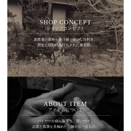
SHOP CONCEPT
ショップコンセプト
創業者の愛称を受け継ぐ確かな目利き。
歴史と信頼に裏打ちされた審美眼。
ABOUT ITEM
アイテムについて
バイヤーが自ら厳選し、買い付け。
品質と真贋を見極めた、確かな一点もの。