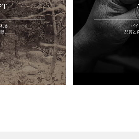
PT
目利き。
バイ
美眼。
品質と