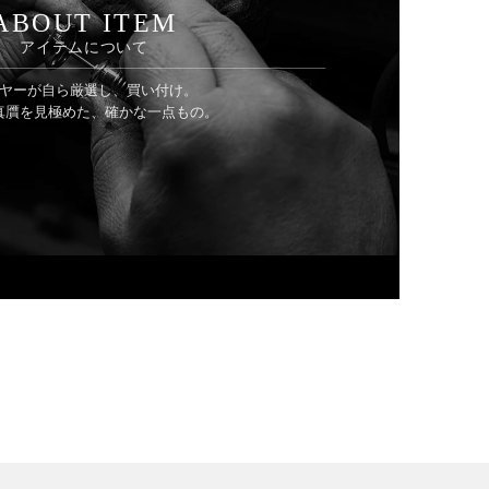
ABOUT ITEM
アイテムについて
ヤーが自ら厳選し、買い付け。
真贋を見極めた、確かな一点もの。