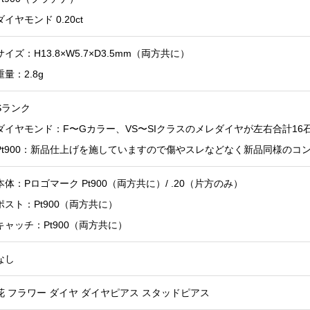
ダイヤモンド 0.20ct
サイズ：H13.8×W5.7×D3.5mm（両方共に）
重量：2.8g
Sランク
ダイヤモンド：F〜Gカラー、VS〜SIクラスのメレダイヤが左右合計1
Pt900：新品仕上げを施していますので傷やスレなどなく新品同様のコ
本体：Pロゴマーク Pt900（両方共に）/ .20（片方のみ）
ポスト：Pt900（両方共に）
キャッチ：Pt900（両方共に）
なし
花 フラワー ダイヤ ダイヤピアス スタッドピアス