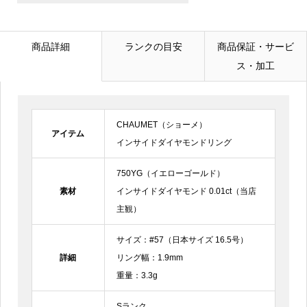
メールアドレス
必須
商品詳細
ランクの目安
商品保証・サービ
ス・加工
電話番号
CHAUMET（ショーメ）
お問合せ内容
必須
アイテム
インサイドダイヤモンドリング
750YG（イエローゴールド）
素材
インサイドダイヤモンド 0.01ct（当店
主観）
サイズ：#57（日本サイズ 16.5号）
詳細
リング幅：1.9mm
重量：3.3g
Sランク