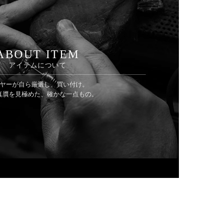
ABOUT ITEM
アイテムについて
ヤーが自ら厳選し、買い付け。
真贋を見極めた、確かな一点もの。