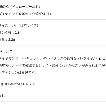
750YG（イエローゴールド）
ダイヤモンド 0.02ct（公式HPより）
サイズ：8号（日本サイズ）
リング幅：1.9mm
重量：2.2g
SAランク
ダイヤモンド：F〜Gカラー、VS〜SIクラスの良質なメレダイヤが3石
750YG：ルーペで確認するとサイド部分にわずかなスレがみられます
ンディションは良好です。
(C)TIFFANY&CO. Au750
なし