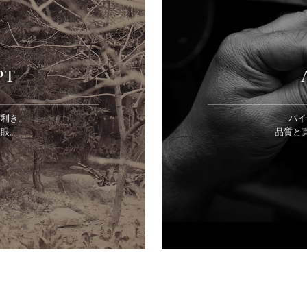
PT
目利き。
バイ
美眼。
品質と