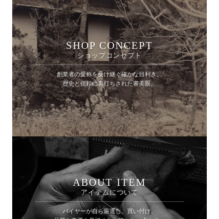
SHOP CONCEPT
ショップコンセプト
創業者の愛称を受け継ぐ確かな目利き。
歴史と信頼に裏打ちされた審美眼。
ABOUT ITEM
アイテムについて
バイヤーが自ら厳選し、買い付け。