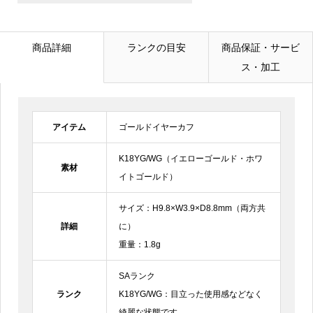
メールアドレス
必須
商品詳細
ランクの目安
商品保証・サービ
ス・加工
電話番号
アイテム
ゴールドイヤーカフ
お問合せ内容
必須
K18YG/WG（イエローゴールド・ホワ
素材
イトゴールド）
サイズ：H9.8×W3.9×D8.8mm（両方共
詳細
に）
重量：1.8g
SAランク
ランク
K18YG/WG：目立った使用感などなく
綺麗な状態です。