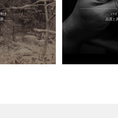
目利き。
バイ
美眼。
品質と