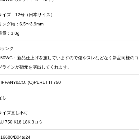
サイズ：12号（日本サイズ）
リング幅：6.5〜3.9mm
重量：3.0g
Sランク
750WG：新品仕上げを施していますので傷やスレなどなく新品同様の
ブラインが指元を演出してくれます。
TIFFANY&CO. (C)PERETTI 750
なし
サイズ直し不可
AU 750 K18 18K 3ロウ
516680/B04tq24