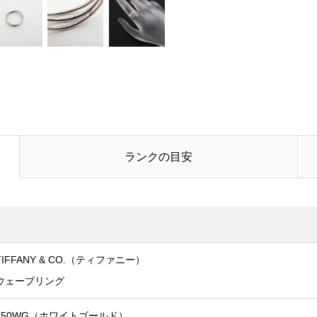
電話番号
お問合せ内容
必須
ランクの目安
TIFFANY & CO.（ティファニー）
ウェーブリング
750WG（ホワイトゴールド）