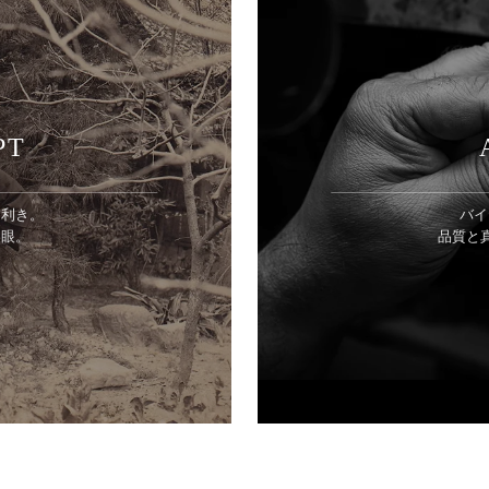
PT
目利き。
バイ
美眼。
品質と