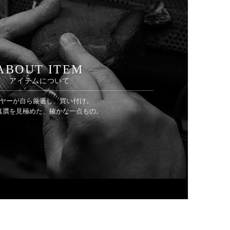
ABOUT ITEM
アイテムについて
ヤーが自ら厳選し、買い付け。
真贋を見極めた、確かな一点もの。