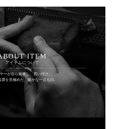
ABOUT ITEM
アイテムについて
ヤーが自ら厳選し、買い付け。
真贋を見極めた、確かな一点もの。