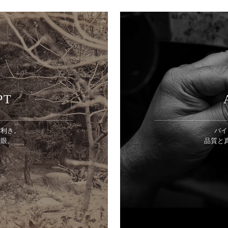
PT
目利き。
バイ
美眼。
品質と