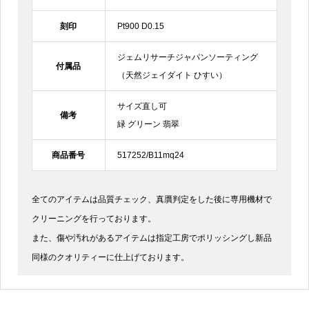
刻印
Pt900 D0.15
ジェムリサーチジャパンソーティング
付属品
（天然ジェイダイト ひすい）
サイズ直し可
備考
緑 グリーン 翡翠
商品番号
517252/B11mq24
全てのアイテムは品質チェック、真贋判定をした後に専用機材で
クリーニングを行っております。
また、傷や汚れがあるアイテムは指定工房でポリッシングし新品
同様のクオリティーに仕上げております。