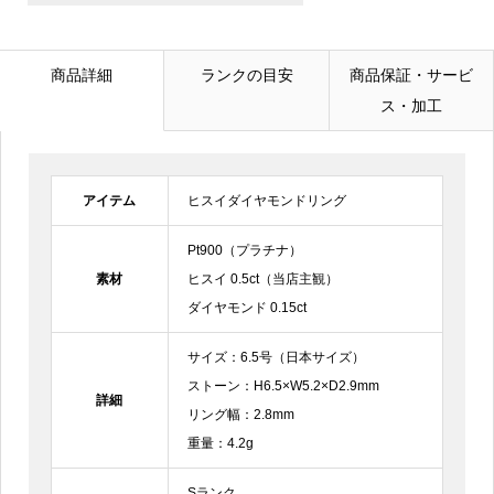
メールアドレス
必須
商品詳細
ランクの目安
商品保証・サービ
ス・加工
電話番号
アイテム
ヒスイダイヤモンドリング
お問合せ内容
必須
Pt900（プラチナ）
素材
ヒスイ 0.5ct（当店主観）
ダイヤモンド 0.15ct
サイズ：6.5号（日本サイズ）
ストーン：H6.5×W5.2×D2.9mm
詳細
リング幅：2.8mm
重量：4.2g
Sランク