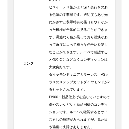
ヒスイ：テリ艶がよく深く奥行きのあ
る色味の本翡翠です。透明度もあり光
にかざすと翡翠特有の靄（もや）がか
った模様が全体的に見ることができま
す。満遍なく色が乗っており濃淡があ
って角度によって様々な色合いを楽し
むことができます。ルーペで確認する
と傷や欠けなどなくコンディションは
ランク
大変良好です。
ダイヤモンド：ニアカラーレス、VSク
ラスのステップカットダイヤモンドが2
石セットされています。
Pt900：新品仕上げを施していますので
傷やスレなどなく新品同様のコンディ
ションです。ルーペで確認するとサイ
ズ直しの痕跡がみられますが、見た目
や強度に支障はありません。