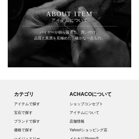
ABOUT ITEM
アイテムについて
バイヤーが自ら厳選し、買い付け。
品質と真贋を見極めた、確かな一点もの。
カテゴリ
ACHACOについて
アイテムで探す
ショップコンセプト
宝石で探す
アイテムについて
ブランドで探す
店舗情報
価格で探す
Yahoo!ショッピング店
ハイジュエリー
メルカリShops店