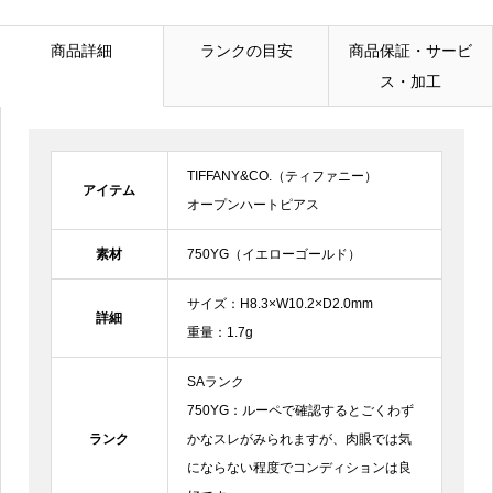
メールアドレス
必須
商品詳細
ランクの目安
商品保証・サービ
ス・加工
電話番号
TIFFANY&CO.（ティファニー）
お問合せ内容
必須
アイテム
オープンハートピアス
素材
750YG（イエローゴールド）
サイズ：H8.3×W10.2×D2.0mm
詳細
重量：1.7g
SAランク
750YG：ルーペで確認するとごくわず
ランク
かなスレがみられますが、肉眼では気
にならない程度でコンディションは良