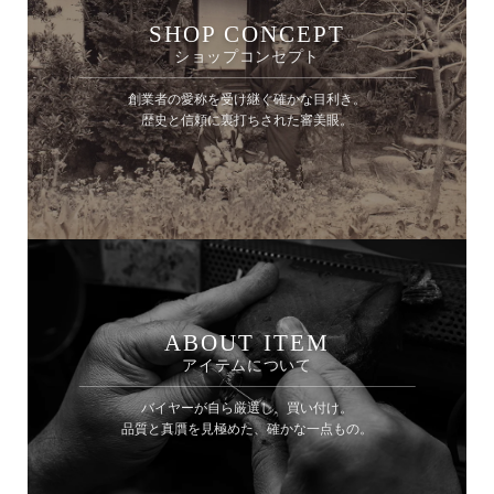
SHOP CONCEPT
ショップコンセプト
創業者の愛称を受け継ぐ確かな目利き。
歴史と信頼に裏打ちされた審美眼。
ABOUT ITEM
アイテムについて
バイヤーが自ら厳選し、買い付け。
品質と真贋を見極めた、確かな一点もの。