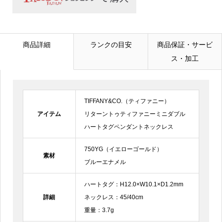
メールアドレス
必須
商品詳細
ランクの目安
商品保証・サービ
ス・加工
電話番号
TIFFANY&CO.（ティファニー）
お問合せ内容
必須
アイテム
リターントゥティファニーミニダブル
ハートタグペンダントネックレス
750YG（イエローゴールド）
素材
ブルーエナメル
ハートタグ：H12.0×W10.1×D1.2mm
詳細
ネックレス：45/40cm
重量：3.7g