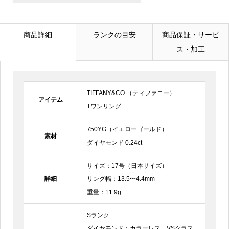
メールアドレス
必須
商品詳細
ランクの目安
商品保証・サービ
ス・加工
電話番号
TIFFANY&CO.（ティファニー）
お問合せ内容
必須
アイテム
Tワンリング
750YG（イエローゴールド）
素材
ダイヤモンド 0.24ct
サイズ：17号（日本サイズ）
詳細
リング幅：13.5〜4.4mm
重量：11.9g
Sランク
ダイヤモンド：カラーレス、VSクラス