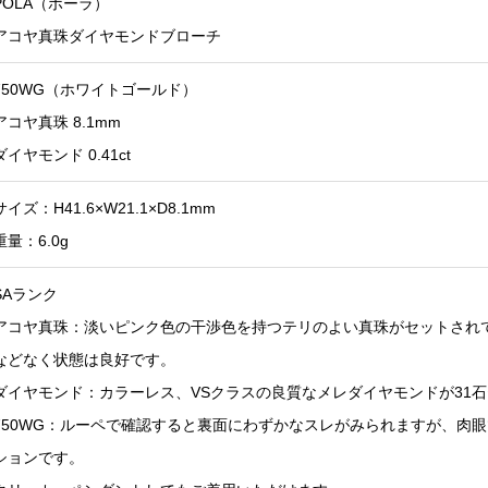
POLA（ポーラ）
アコヤ真珠ダイヤモンドブローチ
750WG（ホワイトゴールド）
アコヤ真珠 8.1mm
ダイヤモンド 0.41ct
サイズ：H41.6×W21.1×D8.1mm
重量：6.0g
SAランク
アコヤ真珠：淡いピンク色の干渉色を持つテリのよい真珠がセットされ
などなく状態は良好です。
ダイヤモンド：カラーレス、VSクラスの良質なメレダイヤモンドが31
750WG：ルーペで確認すると裏面にわずかなスレがみられますが、肉
ションです。