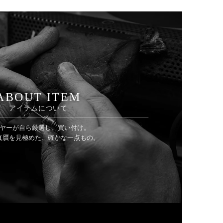
ABOUT ITEM
アイテムについて
ヤーが自ら厳選し、買い付け。
真贋を見極めた、確かな一点もの。