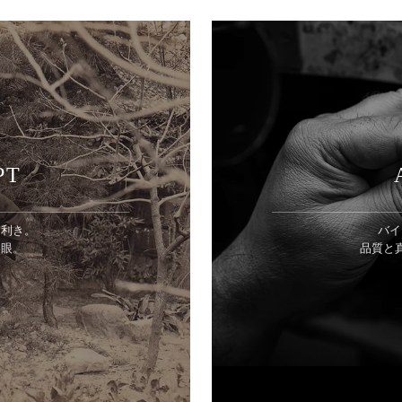
PT
目利き。
バイ
美眼。
品質と