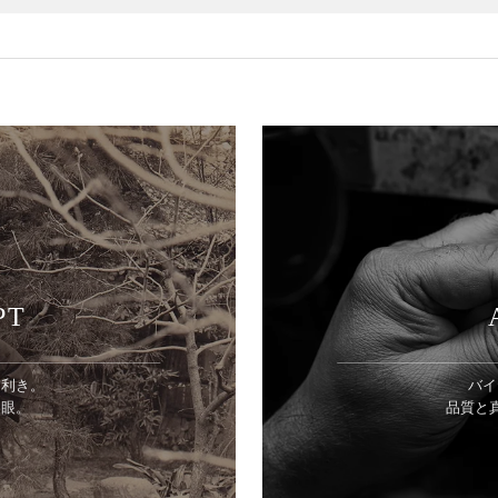
PT
目利き。
バイ
美眼。
品質と