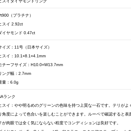
ヒスイダイヤモンドリング
Pt900（プラチナ）
ヒスイ 2.92ct
ダイヤモンド 0.47ct
サイズ：11号（日本サイズ）
ヒスイ：10.1×8.1×4.1mm
モチーフサイズ：H10.0×W13.7mm
リング幅：2.7mm
重量：6.0g
SAランク
ヒスイ：やや明るめのグリーンの色味を持つ上質な一石です。テリがよ
り角度によって色合いを楽しむことができます。ルーペで確認すると表
すが肉眼では全く気にならない程度でコンディションは良好です。