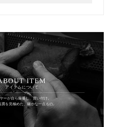
ABOUT ITEM
アイテムについて
ヤーが自ら厳選し、買い付け。
真贋を見極めた、確かな一点もの。