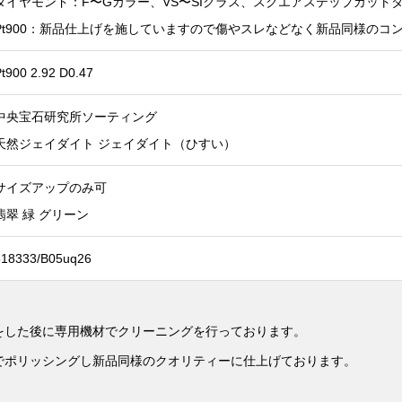
ダイヤモンド：F〜Gカラー、VS〜SIクラス、スクエアステップカット
Pt900：新品仕上げを施していますので傷やスレなどなく新品同様のコ
t900 2.92 D0.47
中央宝石研究所ソーティング
天然ジェイダイト ジェイダイト（ひすい）
サイズアップのみ可
翡翠 緑 グリーン
518333/B05uq26
をした後に専用機材でクリーニングを行っております。
でポリッシングし新品同様のクオリティーに仕上げております。