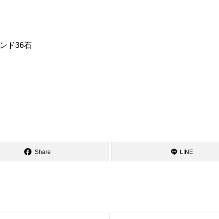
ンド36石
Share
LINE