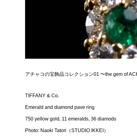
アチャコの宝飾品コレクション01 〜the gem of ACHACO
TIFFANY & Co.
Emerald and diamond pave ring
750 yellow gold, 11 emeralds, 36 diamods
Photo: Naoki Tatori（STUDIO IKKEI）